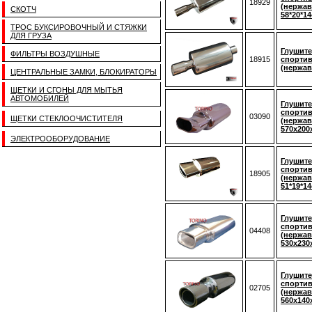
18929
(нержав
СКОТЧ
58*20*1
ТРОС БУКСИРОВОЧНЫЙ И СТЯЖКИ
ДЛЯ ГРУЗА
Глушите
ФИЛЬТРЫ ВОЗДУШНЫЕ
18915
спортив
(нержав
ЦЕНТРАЛЬНЫЕ ЗАМКИ, БЛОКИРАТОРЫ
ЩЕТКИ И СГОНЫ ДЛЯ МЫТЬЯ
АВТОМОБИЛЕЙ
Глушите
спорти
03090
ЩЕТКИ СТЕКЛООЧИСТИТЕЛЯ
(нержав
570x200
ЭЛЕКТРООБОРУДОВАНИЕ
Глушите
спорти
18905
(нержав
51*19*1
Глушите
спортив
04408
(нержав
530x230
Глушите
спортив
02705
(нержав
560x140