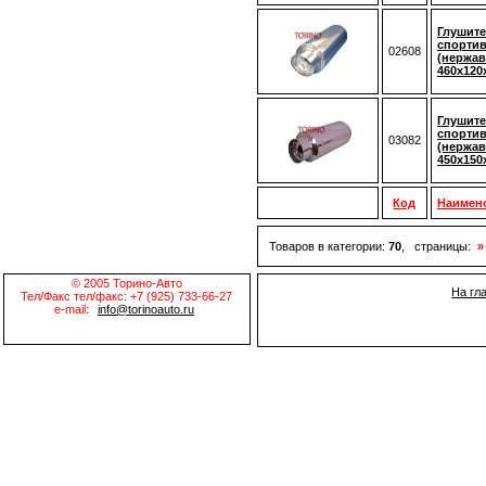
Глушите
спортив
02608
(нержав
460x120
Глушите
спортив
03082
(нержав
450x150
Код
Наимен
Товаров в категории:
70
, страницы:
»
© 2005 Торино-Авто
На гл
Тел/Факс тел/факс: +7 (925) 733-66-27
e-mail:
info@torinoauto.ru