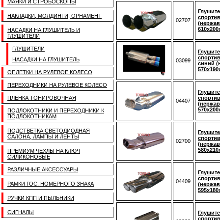
МАЯКИ И СТРОБОСКОПЫ
Глушите
НАКЛАДКИ, МОЛДИНГИ, ОРНАМЕНТ
спортив
02707
(нержав
610x200
НАСАДКИ НА ГЛУШИТЕЛЬ И
ГЛУШИТЕЛИ
ГЛУШИТЕЛИ
Глушите
спорти
НАСАДКИ НА ГЛУШИТЕЛЬ
03099
синий (
570x190
ОПЛЕТКИ НА РУЛЕВОЕ КОЛЕСО
ПЕРЕХОДНИКИ НА РУЛЕВОЕ КОЛЕСО
Глушите
ПЛЕНКА ТОНИРОВОЧНАЯ
спортив
04407
(нержав
570x200
ПОДЛОКОТНИКИ И ПЕРЕХОДНИКИ К
ПОДЛОКОТНИКАМ
ПОДСТВЕТКА СВЕТОДИОДНАЯ
Глушите
САЛОНА, ЛАМПЫ И ЛЕНТЫ
спортив
02700
(нержав
580x210
ПРЕМИУМ ЧЕХЛЫ НА КЛЮЧ
СИЛИКОНОВЫЕ
РАЗЛИЧНЫЕ АКСЕССУАРЫ
Глушите
спортив
04409
РАМКИ ГОС. НОМЕРНОГО ЗНАКА
(нержав
595x180
РУЧКИ КПП И ПЫЛЬНИКИ
СИГНАЛЫ
Глушите
спортив