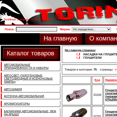
Тел/Факс тел/факс: +7 (925) 733-66-27
Поиск:
Фирма:
На главную
О компан
На главную страницу
Каталог товаров
НАСАДКИ НА ГЛУШИТ
ГЛУШИТЕЛИ
АВТОМОБИЛЬНЫЕ
ПРИНАДЛЕЖНОСТИ И НАБОРЫ
Товаров в категории:
70
, страницы:
»
АВТОСВЕТ (ГАЛОГЕНОВЫЕ,
СВЕТОДИОДНЫЕ И КСЕНОНОВЫЕ
Код
Наимен
ЛАМПЫ)
АВТОХИМИЯ
Глушите
спортив
03100
АНТЕННА АВТОМОБИЛЬНАЯ
(нержав
570x200
АРОМАТИЗАТОРЫ
БАГАЖНИКИ АВТОМОБИЛЬНЫЕ, ЛЮК
Глушите
НА КРЫШУ
спортив
02701