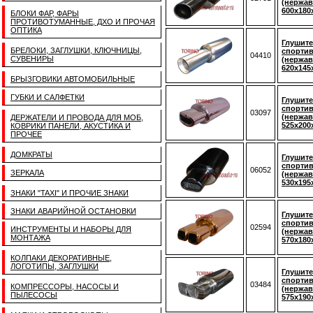
(нержав
600x180
БЛОКИ ФАР, ФАРЫ
ПРОТИВОТУМАННЫЕ, ДХО И ПРОЧАЯ
ОПТИКА
Глушите
БРЕЛОКИ, ЗАГЛУШКИ, КЛЮЧНИЦЫ,
спорти
04410
СУВЕНИРЫ
(нержав
620x145
БРЫЗГОВИКИ АВТОМОБИЛЬНЫЕ
ГУБКИ И САЛФЕТКИ
Глушите
спортив
03097
(нержав
ДЕРЖАТЕЛИ И ПРОВОДА ДЛЯ МОБ,
525x200
КОВРИКИ ПАНЕЛИ, АКУСТИКА И
ПРОЧЕЕ
ДОМКРАТЫ
Глушите
спортив
06052
ЗЕРКАЛА
(нержав
530x195
ЗНАКИ "TAXI" И ПРОЧИЕ ЗНАКИ
ЗНАКИ АВАРИЙНОЙ ОСТАНОВКИ
Глушите
спорти
02594
ИНСТРУМЕНТЫ И НАБОРЫ ДЛЯ
(нержав
МОНТАЖА
570x180
КОЛПАКИ ДЕКОРАТИВНЫЕ,
ЛОГОТИПЫ, ЗАГЛУШКИ
Глушите
спортив
03484
КОМПРЕССОРЫ, НАСОСЫ И
(нержав
ПЫЛЕСОСЫ
575x190