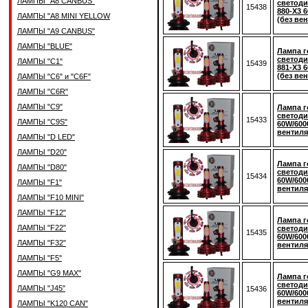
ЛАМПЫ "A8 CANBUS"
светоди
15438
880-Х3 
ЛАМПЫ "A8 MINI YELLOW
(без ве
ЛАМПЫ "A9 CANBUS"
ЛАМПЫ "BLUE"
Лампа г
светоди
ЛАМПЫ "C1"
15439
881-Х3 
(без ве
ЛАМПЫ "C6" и "C6F"
ЛАМПЫ "C6R"
ЛАМПЫ "C9"
Лампа г
светоди
15433
ЛАМПЫ "C9S"
60W/600
вентиля
ЛАМПЫ "D LED"
ЛАМПЫ "D20"
Лампа г
ЛАМПЫ "D80"
светоди
15434
60W/600
ЛАМПЫ "F1"
вентиля
ЛАМПЫ "F10 MINI"
ЛАМПЫ "F12"
Лампа г
ЛАМПЫ "F22"
светоди
15435
60W/600
ЛАМПЫ "F32"
вентиля
ЛАМПЫ "F5"
ЛАМПЫ "G9 MAX"
Лампа г
светоди
ЛАМПЫ "J45"
15436
60W/600
вентиля
ЛАМПЫ "K120 CAN"