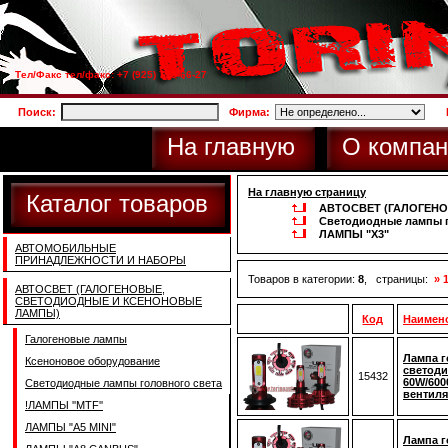
Тел/Факс тел/факс: +7 (925) 733-66-27
Поиск:
Фирма:
На главную
О компан
На главную страницу
Каталог товаров
АВТОСВЕТ (ГАЛОГЕН
Светодиодные лампы г
ЛАМПЫ "X3"
АВТОМОБИЛЬНЫЕ
ПРИНАДЛЕЖНОСТИ И НАБОРЫ
Товаров в категории:
8
, страницы:
» 
АВТОСВЕТ (ГАЛОГЕНОВЫЕ,
СВЕТОДИОДНЫЕ И КСЕНОНОВЫЕ
ЛАМПЫ)
Код
Наимен
Галогеновые лампы
Лампа г
Ксеноновое оборудование
светоди
15432
60W/600
Светодиодные лампы головного света
вентиля
!ЛАМПЫ ''MTF''
ЛАМПЫ "A5 MINI"
Лампа г