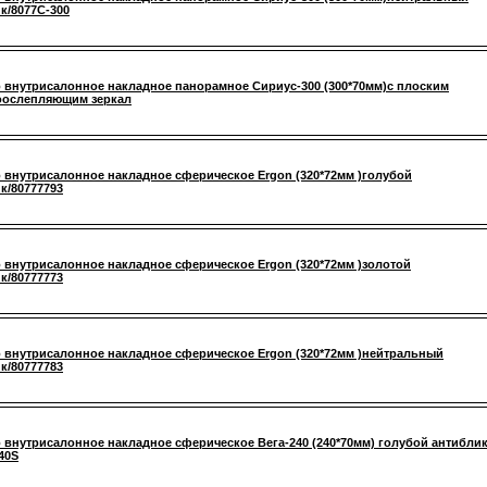
к/8077С-300
 внутрисалонное накладное панорамное Сириус-300 (300*70мм)с плоским
оослепляющим зеркал
 внутрисалонное накладное сферическое Ergon (320*72мм )голубой
к/80777793
 внутрисалонное накладное сферическое Ergon (320*72мм )золотой
к/80777773
 внутрисалонное накладное сферическое Ergon (320*72мм )нейтральный
к/80777783
 внутрисалонное накладное сферическое Вега-240 (240*70мм) голубой антибли
240S