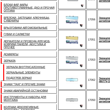
антибли
БЛОКИ ФАР, ФАРЫ
ПРОТИВОТУМАННЫЕ, ДХО И ПРОЧАЯ
ОПТИКА
БРЕЛОКИ, ЗАГЛУШКИ, КЛЮЧНИЦЫ,
Зеркало
17056
СУВЕНИРЫ
антибли
БРЫЗГОВИКИ АВТОМОБИЛЬНЫЕ
ГУБКИ И САЛФЕТКИ
Зеркало
17051
антибли
ДЕРЖАТЕЛИ И ПРОВОДА ДЛЯ МОБ,
КОВРИКИ ПАНЕЛИ, АКУСТИКА И
ПРОЧЕЕ
ДОМКРАТЫ
Зеркало
17053
ЗЕРКАЛА
антибли
ЗЕРКАЛА ВНУТРИСАЛОННЫЕ
ЗЕРКАЛЬНЫЕ ЭЛЕМЕНТЫ
ПОДОГРЕВ ЗЕРКАЛ
Зеркало
17062
/8077V-
ЗНАКИ "TAXI" И ПРОЧИЕ ЗНАКИ
ЗНАКИ АВАРИЙНОЙ ОСТАНОВКИ
ИНСТРУМЕНТЫ И НАБОРЫ ДЛЯ
Зеркало
МОНТАЖА
17050
антибли
КОЛПАКИ ДЕКОРАТИВНЫЕ,