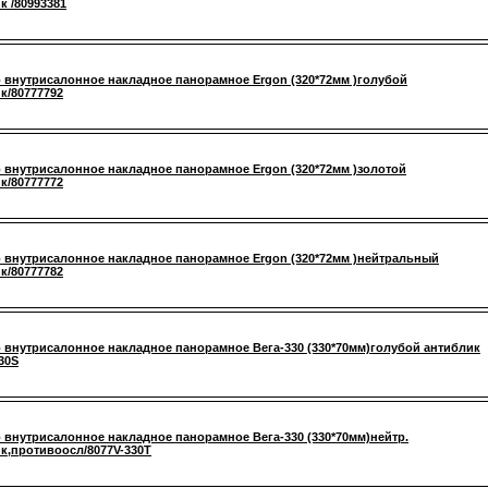
к /80993381
 внутрисалонное накладное панорамное Ergon (320*72мм )голубой
к/80777792
 внутрисалонное накладное панорамное Ergon (320*72мм )золотой
к/80777772
 внутрисалонное накладное панорамное Ergon (320*72мм )нейтральный
к/80777782
 внутрисалонное накладное панорамное Вега-330 (330*70мм)голубой антиблик
330S
 внутрисалонное накладное панорамное Вега-330 (330*70мм)нейтр.
к,противоосл/8077V-330Т