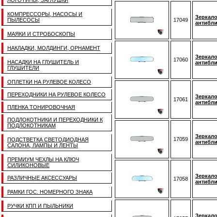
ЛОГОТИПЫ, ЗАГЛУШКИ
КОМПРЕССОРЫ, НАСОСЫ И
Зеркало
ПЫЛЕСОСЫ
17049
антибли
МАЯКИ И СТРОБОСКОПЫ
НАКЛАДКИ, МОЛДИНГИ, ОРНАМЕНТ
Зеркало
17060
НАСАДКИ НА ГЛУШИТЕЛЬ И
антибли
ГЛУШИТЕЛИ
ОПЛЕТКИ НА РУЛЕВОЕ КОЛЕСО
ПЕРЕХОДНИКИ НА РУЛЕВОЕ КОЛЕСО
Зеркало
17061
антибли
ПЛЕНКА ТОНИРОВОЧНАЯ
ПОДЛОКОТНИКИ И ПЕРЕХОДНИКИ К
ПОДЛОКОТНИКАМ
Зеркало
17059
ПОДСТВЕТКА СВЕТОДИОДНАЯ
антибли
САЛОНА, ЛАМПЫ И ЛЕНТЫ
ПРЕМИУМ ЧЕХЛЫ НА КЛЮЧ
СИЛИКОНОВЫЕ
Зеркало
РАЗЛИЧНЫЕ АКСЕССУАРЫ
17058
антибли
РАМКИ ГОС. НОМЕРНОГО ЗНАКА
РУЧКИ КПП И ПЫЛЬНИКИ
Зеркало