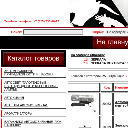
Тел/Факс тел/факс: +7 (925) 733-66-27
Поиск:
Фирма:
На главн
На главную страницу
Каталог товаров
ЗЕРКАЛА
ЗЕРКАЛА ВНУТРИСА
АВТОМОБИЛЬНЫЕ
ПРИНАДЛЕЖНОСТИ И НАБОРЫ
Товаров в категории:
25
, страницы:
»
АВТОСВЕТ (ГАЛОГЕНОВЫЕ,
СВЕТОДИОДНЫЕ И КСЕНОНОВЫЕ
Код
Наимен
ЛАМПЫ)
АВТОХИМИЯ
Автомоб
20953
АНТЕННА АВТОМОБИЛЬНАЯ
мертвой
АРОМАТИЗАТОРЫ
БАГАЖНИКИ АВТОМОБИЛЬНЫЕ, ЛЮК
НА КРЫШУ
Зеркало
18599