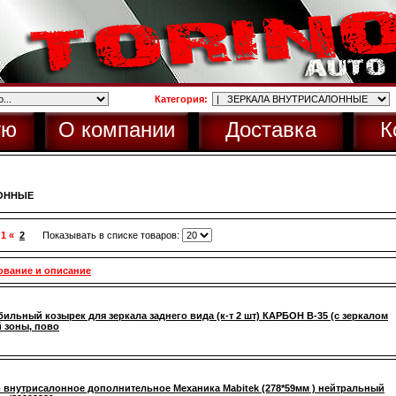
Категория:
ую
О компании
Доставка
К
ЛОННЫЕ
 1 «
2
Показывать в списке товаров:
ование и описание
ильный козырек для зеркала заднего вида (к-т 2 шт) КАРБОН B-35 (с зеркалом
 зоны, пово
 внутрисалонное дополнительное Механика Mabitek (278*59мм ) нейтральный