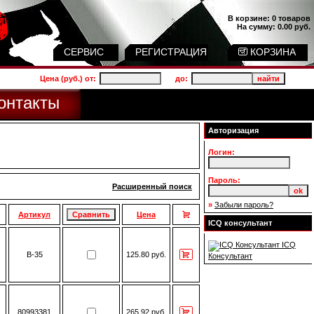
В корзине:
0 товаров
На сумму:
0.00 руб.
СЕРВИС
РЕГИСТРАЦИЯ
КОРЗИНА
Цена (руб.) от:
до:
онтакты
Авторизация
Логин:
Пароль:
Расширенный поиск
»
Забыли пароль?
Артикул
Цена
ICQ консультант
ICQ
B-35
125.80 руб.
Консультант
80993381
265.92 руб.