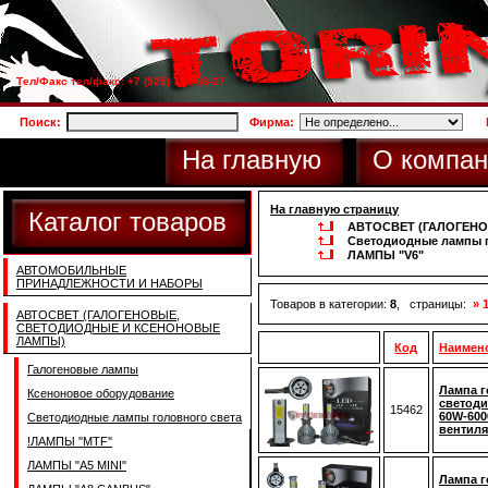
Тел/Факс тел/факс: +7 (925) 733-66-27
Поиск:
Фирма:
На главную
О компан
На главную страницу
Каталог товаров
АВТОСВЕТ (ГАЛОГЕН
Светодиодные лампы г
ЛАМПЫ "V6"
АВТОМОБИЛЬНЫЕ
ПРИНАДЛЕЖНОСТИ И НАБОРЫ
Товаров в категории:
8
, страницы:
» 
АВТОСВЕТ (ГАЛОГЕНОВЫЕ,
СВЕТОДИОДНЫЕ И КСЕНОНОВЫЕ
ЛАМПЫ)
Код
Наимен
Галогеновые лампы
Лампа г
Ксеноновое оборудование
светоди
15462
60W-600
Светодиодные лампы головного света
вентиля
!ЛАМПЫ ''MTF''
ЛАМПЫ "A5 MINI"
Лампа г