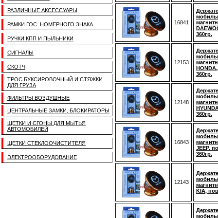
РАЗЛИЧНЫЕ АКСЕССУАРЫ
Держате
мобиль
16841
магнитн
РАМКИ ГОС. НОМЕРНОГО ЗНАКА
DAEWOO
360гр.
РУЧКИ КПП И ПЫЛЬНИКИ
Держате
СИГНАЛЫ
мобиль
12153
магнитн
СКОТЧ
HONDA,
360гр.
ТРОС БУКСИРОВОЧНЫЙ И СТЯЖКИ
ДЛЯ ГРУЗА
Держате
мобиль
ФИЛЬТРЫ ВОЗДУШНЫЕ
12148
магнитн
HYUNDA
ЦЕНТРАЛЬНЫЕ ЗАМКИ, БЛОКИРАТОРЫ
360гр.
ЩЕТКИ И СГОНЫ ДЛЯ МЫТЬЯ
АВТОМОБИЛЕЙ
Держате
мобиль
16843
магнитн
ЩЕТКИ СТЕКЛООЧИСТИТЕЛЯ
JEEP, п
360гр.
ЭЛЕКТРООБОРУДОВАНИЕ
Держате
мобиль
12143
магнитн
KIA, по
Держате
мобиль