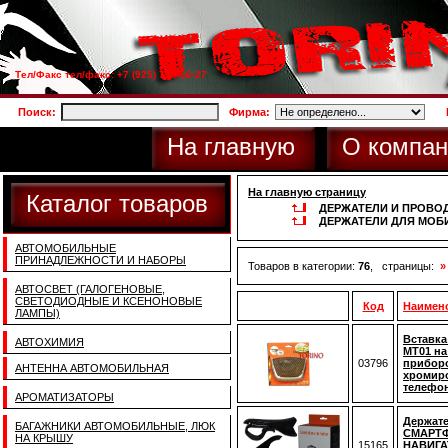
Тел/Факс тел/факс: +7 (925) 733-66-27
Поиск:
Фирма:
На главную
О компан
На главную страницу
Каталог товаров
ДЕРЖАТЕЛИ И ПРОВОД
ДЕРЖАТЕЛИ ДЛЯ МОБ
АВТОМОБИЛЬНЫЕ
ПРИНАДЛЕЖНОСТИ И НАБОРЫ
Товаров в категории:
76
, страницы:
»
АВТОСВЕТ (ГАЛОГЕНОВЫЕ,
СВЕТОДИОДНЫЕ И КСЕНОНОВЫЕ
Код
Наимен
ЛАМПЫ)
Вставка
АВТОХИМИЯ
MT01 на
03796
прибор
АНТЕННА АВТОМОБИЛЬНАЯ
хромиро
телефо
АРОМАТИЗАТОРЫ
Держате
БАГАЖНИКИ АВТОМОБИЛЬНЫЕ, ЛЮК
СМАРТ
НА КРЫШУ
15165
НАВИГА