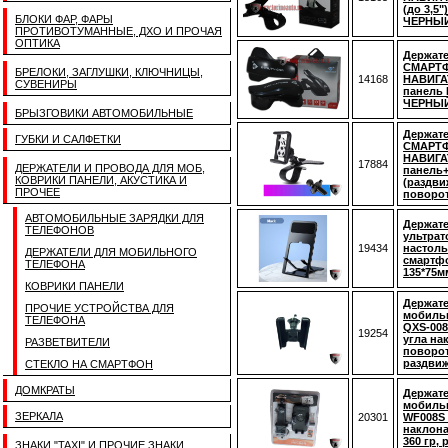
(до 3,5
БЛОКИ ФАР, ФАРЫ
ЧЕРНЫ
ПРОТИВОТУМАННЫЕ, ДХО И ПРОЧАЯ
ОПТИКА
Держате
СМАРТ
БРЕЛОКИ, ЗАГЛУШКИ, КЛЮЧНИЦЫ,
14168
НАВИГА
СУВЕНИРЫ
панель
ЧЕРНЫ
БРЫЗГОВИКИ АВТОМОБИЛЬНЫЕ
Держате
ГУБКИ И САЛФЕТКИ
СМАРТ
НАВИГА
17884
ДЕРЖАТЕЛИ И ПРОВОДА ДЛЯ МОБ,
панель
КОВРИКИ ПАНЕЛИ, АКУСТИКА И
(раздви
ПРОЧЕЕ
поворо
АВТОМОБИЛЬНЫЕ ЗАРЯДКИ ДЛЯ
Держате
ТЕЛЕФОНОВ
ультрат
19434
настол
ДЕРЖАТЕЛИ ДЛЯ МОБИЛЬНОГО
смартфо
ТЕЛЕФОНА
135*75м
КОВРИКИ ПАНЕЛИ
Держате
ПРОЧИЕ УСТРОЙСТВА ДЛЯ
мобиль
ТЕЛЕФОНА
QXS-008
19254
угла на
РАЗВЕТВИТЕЛИ
поворот
раздви
СТЕКЛО НА СМАРТФОН
ДОМКРАТЫ
Держате
мобиль
ЗЕРКАЛА
20301
WF008S 
наклона
360 гр,
ЗНАКИ "TAXI" И ПРОЧИЕ ЗНАКИ