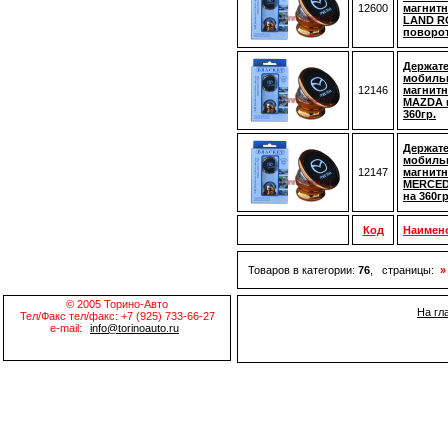
12600
магнитн
LAND R
поворот
Держате
мобиль
12146
магнитн
MAZDA 
360гр.
Держате
мобиль
12147
магнитн
MERCED
на 360гр
Код
Наимен
Товаров в категории:
76
, страницы:
»
© 2005 Торино-Авто
На гл
Тел/Факс тел/факс: +7 (925) 733-66-27
e-mail:
info@torinoauto.ru