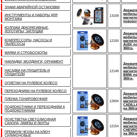
ЗНАКИ АВАРИЙНОЙ ОСТАНОВКИ
Держате
мобиль
ИНСТРУМЕНТЫ И НАБОРЫ ДЛЯ
13109
магнитн
МОНТАЖА
поворот
КОЛПАКИ ДЕКОРАТИВНЫЕ,
ЛОГОТИПЫ, ЗАГЛУШКИ
Держате
мобиль
КОМПРЕССОРЫ, НАСОСЫ И
12150
магнитн
ПЫЛЕСОСЫ
AUDI, п
360гр.
МАЯКИ И СТРОБОСКОПЫ
НАКЛАДКИ, МОЛДИНГИ, ОРНАМЕНТ
Держате
мобиль
НАСАДКИ НА ГЛУШИТЕЛЬ И
12149
магнитн
ГЛУШИТЕЛИ
BMW, п
360гр.
ОПЛЕТКИ НА РУЛЕВОЕ КОЛЕСО
ПЕРЕХОДНИКИ НА РУЛЕВОЕ КОЛЕСО
Держате
мобиль
ПЛЕНКА ТОНИРОВОЧНАЯ
12604
магнитн
CADILL
ПОДЛОКОТНИКИ И ПЕРЕХОДНИКИ К
на 360гр
ПОДЛОКОТНИКАМ
Держате
ПОДСТВЕТКА СВЕТОДИОДНАЯ
мобиль
САЛОНА, ЛАМПЫ И ЛЕНТЫ
12154
магнитн
CHEVRO
ПРЕМИУМ ЧЕХЛЫ НА КЛЮЧ
на 360гр
СИЛИКОНОВЫЕ