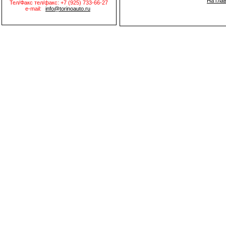
На гла
Тел/Факс тел/факс: +7 (925) 733-66-27
e-mail:
info@torinoauto.ru