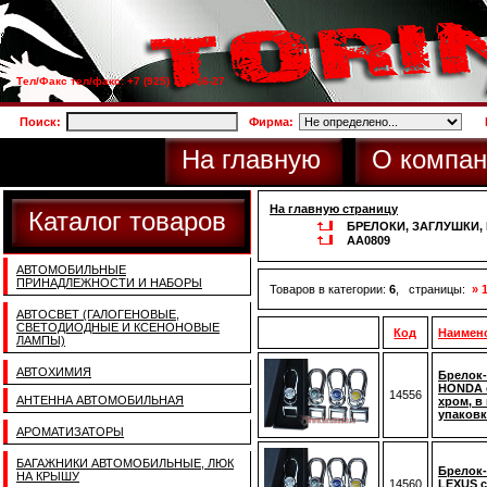
Тел/Факс тел/факс: +7 (925) 733-66-27
Поиск:
Фирма:
На главную
О компан
На главную страницу
Каталог товаров
БРЕЛОКИ, ЗАГЛУШКИ
AA0809
АВТОМОБИЛЬНЫЕ
ПРИНАДЛЕЖНОСТИ И НАБОРЫ
Товаров в категории:
6
, страницы:
» 
АВТОСВЕТ (ГАЛОГЕНОВЫЕ,
СВЕТОДИОДНЫЕ И КСЕНОНОВЫЕ
Код
Наимен
ЛАМПЫ)
АВТОХИМИЯ
Брелок-
HONDA 
14556
АНТЕННА АВТОМОБИЛЬНАЯ
хром, в
упаковк
АРОМАТИЗАТОРЫ
БАГАЖНИКИ АВТОМОБИЛЬНЫЕ, ЛЮК
Брелок-
НА КРЫШУ
14560
LEXUS с