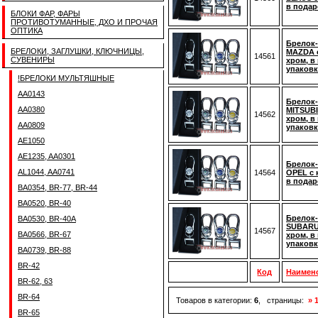
в подар
БЛОКИ ФАР, ФАРЫ
ПРОТИВОТУМАННЫЕ, ДХО И ПРОЧАЯ
ОПТИКА
Брелок-
БРЕЛОКИ, ЗАГЛУШКИ, КЛЮЧНИЦЫ,
MAZDA 
14561
СУВЕНИРЫ
хром, в
упаковк
!БРЕЛОКИ МУЛЬТЯШНЫЕ
AA0143
Брелок-
AA0380
MITSUBI
14562
хром, в
AA0809
упаковк
AE1050
AE1235, AA0301
Брелок-
AL1044, AA0741
14564
OPEL с 
в подар
BA0354, BR-77, BR-44
BA0520, BR-40
Брелок-
BA0530, BR-40A
SUBARU
14567
BA0566, BR-67
хром, в
упаковк
BA0739, BR-88
BR-42
Код
Наимен
BR-62, 63
BR-64
Товаров в категории:
6
, страницы:
» 
BR-65