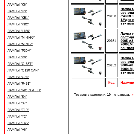
ЛАМПЫ "K6"
Лампа г
ЛАМПЫ "K9"
светод
20150
CANBUS 
ЛАМПЫ "KB1"
12V(со в
вентиля
ЛАМПЫ "KB2"
ЛАМПЫ "L150"
Лампа г
светод
ЛАМПЫ "MINI-95"
20151
9005-A8
ЛАМПЫ "MINI 2"
7000LM,
вентиля
ЛАМПЫ "P30M"
ЛАМПЫ "P8"
Лампа г
светод
ЛАМПЫ "Q-65T"
20152
9006-A8
7000LM,
ЛАМПЫ "Q120 CAN"
вентиля
ЛАМПЫ "Q36"
Код
Наимен
ЛАМПЫ "R-S1"
ЛАМПЫ "R8", "GOLD"
Товаров в категории:
10
, страницы:
»
ЛАМПЫ "S4"
ЛАМПЫ "S7"
ЛАМПЫ "T10"
ЛАМПЫ "T2"
ЛАМПЫ "T4S"
ЛАМПЫ "V6"