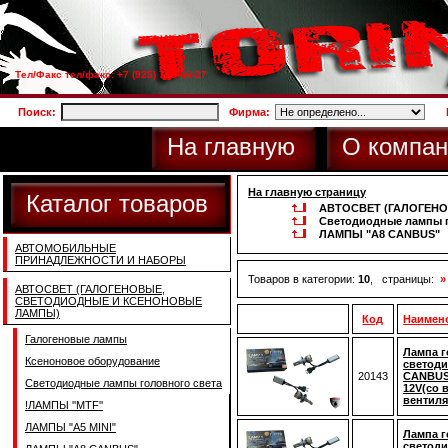
Тел/Факс тел/факс: +7 (925) 733-66-27
Поиск:
Фирма:
На главную
О компан
На главную страницу
Каталог товаров
АВТОСВЕТ (ГАЛОГЕН
Светодиодные лампы г
ЛАМПЫ "A8 CANBUS"
АВТОМОБИЛЬНЫЕ
ПРИНАДЛЕЖНОСТИ И НАБОРЫ
Товаров в категории:
10
, страницы:
»
АВТОСВЕТ (ГАЛОГЕНОВЫЕ,
СВЕТОДИОДНЫЕ И КСЕНОНОВЫЕ
ЛАМПЫ)
Код
Наимен
Галогеновые лампы
Лампа г
Ксеноновое оборудование
светод
20143
CANBUS 
Светодиодные лампы головного света
12V(со в
вентиля
!ЛАМПЫ ''MTF''
ЛАМПЫ "A5 MINI"
Лампа г
светоди