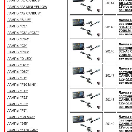
ЛАМПЫ "A8 CANBUS"
20144
A8 CANB
12V(со в
ЛАМПЫ "A8 MINI YELLOW
вентиля
ЛАМПЫ "A9 CANBUS"
ЛАМПЫ "BLUE"
Лампа г
светоди
ЛАМПЫ "C1"
20145
880-A8 
7000LM,
ЛАМПЫ "C6" и "C6F"
вентил
ЛАМПЫ "C6R"
Лампа г
ЛАМПЫ "C9"
светоди
20146
881-A8 
ЛАМПЫ "C9S"
7000LM,
вентил
ЛАМПЫ "D LED"
ЛАМПЫ "D20"
Лампа г
ЛАМПЫ "D80"
светод
20147
CANBUS 
ЛАМПЫ "F1"
12V(со в
вентиля
ЛАМПЫ "F10 MINI"
ЛАМПЫ "F12"
Лампа г
светод
ЛАМПЫ "F22"
20148
CANBUS 
12V(со в
ЛАМПЫ "F32"
вентиля
ЛАМПЫ "F5"
Лампа г
ЛАМПЫ "G9 MAX"
светод
ЛАМПЫ "J45"
20149
CANBUS 
12V(со в
ЛАМПЫ "K120 CAN"
вентиля