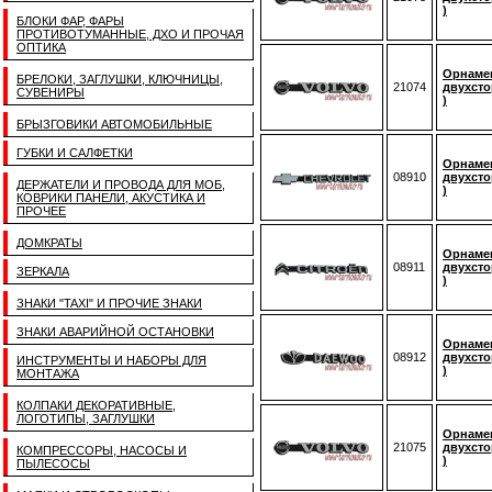
)
БЛОКИ ФАР, ФАРЫ
ПРОТИВОТУМАННЫЕ, ДХО И ПРОЧАЯ
ОПТИКА
Орнамен
БРЕЛОКИ, ЗАГЛУШКИ, КЛЮЧНИЦЫ,
21074
двухсто
СУВЕНИРЫ
)
БРЫЗГОВИКИ АВТОМОБИЛЬНЫЕ
ГУБКИ И САЛФЕТКИ
Орнаме
08910
двухсто
ДЕРЖАТЕЛИ И ПРОВОДА ДЛЯ МОБ,
)
КОВРИКИ ПАНЕЛИ, АКУСТИКА И
ПРОЧЕЕ
ДОМКРАТЫ
Орнамен
08911
двухсто
ЗЕРКАЛА
)
ЗНАКИ "TAXI" И ПРОЧИЕ ЗНАКИ
ЗНАКИ АВАРИЙНОЙ ОСТАНОВКИ
Орнаме
08912
двухсто
ИНСТРУМЕНТЫ И НАБОРЫ ДЛЯ
)
МОНТАЖА
КОЛПАКИ ДЕКОРАТИВНЫЕ,
ЛОГОТИПЫ, ЗАГЛУШКИ
Орнамен
21075
двухсто
КОМПРЕССОРЫ, НАСОСЫ И
)
ПЫЛЕСОСЫ