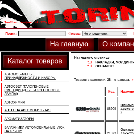
Тел/Факс тел/факс: +7 (925) 733-66-27
Поиск:
Фирма:
На главную
О компан
На главную страницу
Каталог товаров
НАКЛАДКИ, МОЛДИНГ
ОРНАМЕНТ
АВТОМОБИЛЬНЫЕ
ПРИНАДЛЕЖНОСТИ И НАБОРЫ
Товаров в категории:
38
, страницы:
»
АВТОСВЕТ (ГАЛОГЕНОВЫЕ,
СВЕТОДИОДНЫЕ И КСЕНОНОВЫЕ
Код
Наимен
ЛАМПЫ)
АВТОХИМИЯ
Орнамен
08909
двухсто
АНТЕННА АВТОМОБИЛЬНАЯ
)
АРОМАТИЗАТОРЫ
БАГАЖНИКИ АВТОМОБИЛЬНЫЕ, ЛЮК
Орнамен
НА КРЫШУ
21073
двухсто