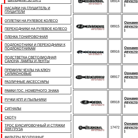
ШИЛЬДИКИ 3D OR-1
08914
двухсто
)
НАСАДКИ НА ГЛУШИТЕЛЬ И
ГЛУШИТЕЛИ
ОПЛЕТКИ НА РУЛЕВОЕ КОЛЕСО
Орнамен
08915
двухсто
ПЕРЕХОДНИКИ НА РУЛЕВОЕ КОЛЕСО
)
ПЛЕНКА ТОНИРОВОЧНАЯ
ПОДЛОКОТНИКИ И ПЕРЕХОДНИКИ К
Орнамент
ПОДЛОКОТНИКАМ
08916
двухсто
)
ПОДСТВЕТКА СВЕТОДИОДНАЯ
САЛОНА, ЛАМПЫ И ЛЕНТЫ
ПРЕМИУМ ЧЕХЛЫ НА КЛЮЧ
Орнамен
СИЛИКОНОВЫЕ
08917
двухсто
)
РАЗЛИЧНЫЕ АКСЕССУАРЫ
РАМКИ ГОС. НОМЕРНОГО ЗНАКА
Орнамен
РУЧКИ КПП И ПЫЛЬНИКИ
08918
двухсто
)
СИГНАЛЫ
СКОТЧ
Орнаме
ТРОС БУКСИРОВОЧНЫЙ И СТЯЖКИ
17472
двухсто
ДЛЯ ГРУЗА
)
ФИЛЬТРЫ ВОЗДУШНЫЕ