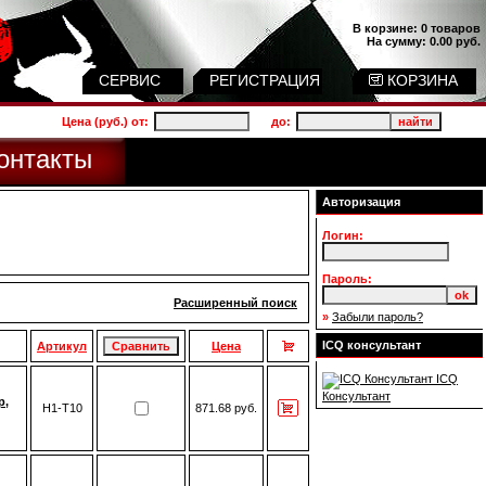
В корзине:
0 товаров
На сумму:
0.00 руб.
СЕРВИС
РЕГИСТРАЦИЯ
КОРЗИНА
Цена (руб.) от:
до:
онтакты
Авторизация
Логин:
Пароль:
Расширенный поиск
»
Забыли пароль?
ICQ консультант
Артикул
Цена
ICQ
Консультант
р,
H1-T10
871.68 руб.