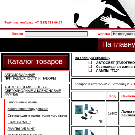
Тел/Факс тел/факс: +7 (925) 733-66-27
Поиск:
Фирма:
На главн
На главную страницу
Каталог товаров
АВТОСВЕТ (ГАЛОГЕН
Светодиодные лампы г
ЛАМПЫ "T10"
АВТОМОБИЛЬНЫЕ
ПРИНАДЛЕЖНОСТИ И НАБОРЫ
Товаров в категории:
7
, страницы:
» 
АВТОСВЕТ (ГАЛОГЕНОВЫЕ,
СВЕТОДИОДНЫЕ И КСЕНОНОВЫЕ
ЛАМПЫ)
Код
Наимен
Галогеновые лампы
Ксеноновое оборудование
Лампа г
19102
вентиля
Светодиодные лампы головного света
!ЛАМПЫ ''MTF''
ЛАМПЫ "A5 MINI"