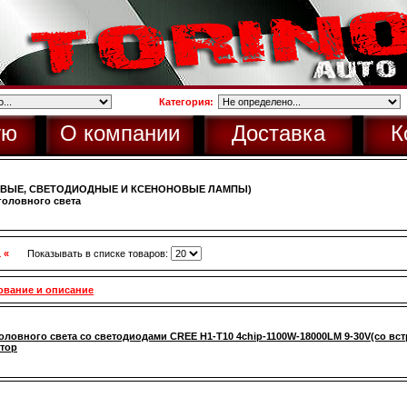
Категория:
ую
О компании
Доставка
К
ОВЫЕ, СВЕТОДИОДНЫЕ И КСЕНОНОВЫЕ ЛАМПЫ)
оловного света
1 «
Показывать в списке товаров:
ование и описание
оловного света со светодиодами CREE H1-T10 4chip-1100W-18000LM 9-30V(со вст
тор