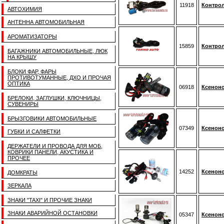
11918
Контрол
АВТОХИМИЯ
АНТЕННА АВТОМОБИЛЬНАЯ
АРОМАТИЗАТОРЫ
15859
Контро
БАГАЖНИКИ АВТОМОБИЛЬНЫЕ, ЛЮК
НА КРЫШУ
БЛОКИ ФАР, ФАРЫ
ПРОТИВОТУМАННЫЕ, ДХО И ПРОЧАЯ
ОПТИКА
06918
Ксеноно
БРЕЛОКИ, ЗАГЛУШКИ, КЛЮЧНИЦЫ,
СУВЕНИРЫ
БРЫЗГОВИКИ АВТОМОБИЛЬНЫЕ
07349
Ксеноно
ГУБКИ И САЛФЕТКИ
ДЕРЖАТЕЛИ И ПРОВОДА ДЛЯ МОБ,
КОВРИКИ ПАНЕЛИ, АКУСТИКА И
ПРОЧЕЕ
14252
Ксеноно
ДОМКРАТЫ
ЗЕРКАЛА
ЗНАКИ "TAXI" И ПРОЧИЕ ЗНАКИ
ЗНАКИ АВАРИЙНОЙ ОСТАНОВКИ
05347
Ксеноно