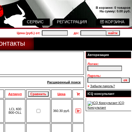
В корзине:
0 товаров
На сумму:
0.00 руб.
СЕРВИС
РЕГИСТРАЦИЯ
КОРЗИНА
Цена (руб.) от:
до:
онтакты
Авторизация
Логин:
Пароль:
Расширенный поиск
»
Забыли пароль?
ICQ консультант
Артикул
Цена
ICQ
Консультант
LСL К00
360.30 руб.
В00-OLL