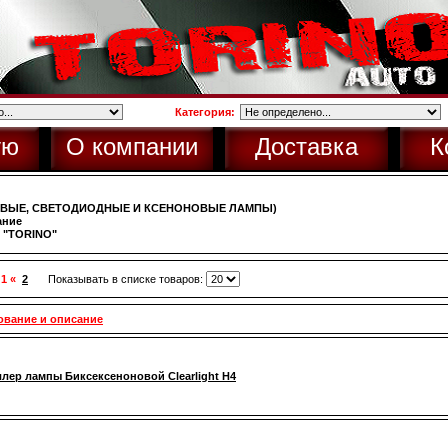
Категория:
ую
О компании
Доставка
К
ОВЫЕ, СВЕТОДИОДНЫЕ И КСЕНОНОВЫЕ ЛАМПЫ)
ание
"TORINO"
 1 «
2
Показывать в списке товаров:
ование и описание
лер лампы Биксексеноновой Clearlight H4