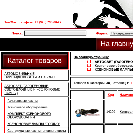
Тел/Факс тел/факс: +7 (925) 733-66-27
Поиск:
Фирма:
На главн
На главную страницу
Каталог товаров
АВТОСВЕТ (ГАЛОГЕН
Ксеноновое оборудов
КСЕНОНОВЫЕ ЛАМПЫ 
АВТОМОБИЛЬНЫЕ
ПРИНАДЛЕЖНОСТИ И НАБОРЫ
Товаров в категории:
38
, страницы:
»
АВТОСВЕТ (ГАЛОГЕНОВЫЕ,
СВЕТОДИОДНЫЕ И КСЕНОНОВЫЕ
ЛАМПЫ)
Код
Наимен
Галогеновые лампы
Ксеноновое оборудование
14209
Контрол
КОМПЛЕКТ КСЕНОНОВОГО
ОБОРУДОВАНИЯ
КСЕНОНОВЫЕ ЛАМПЫ "TORINO"
Светодиодные лампы головного света