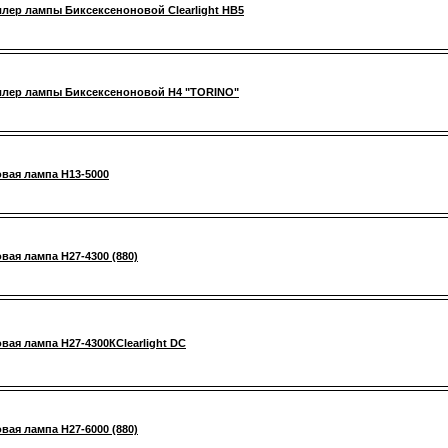
лер лампы Биксексеноновой Clearlight HB5
ллер лампы Биксексеноновой H4 "TORINO"
вая лампа H13-5000
вая лампа H27-4300 (880)
вая лампа H27-4300КClearlight DC
вая лампа H27-6000 (880)