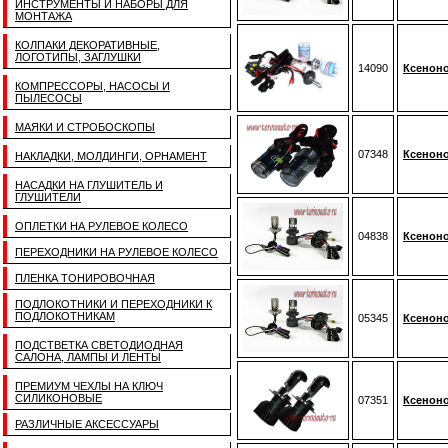
ИНСТРУМЕНТЫ И НАБОРЫ ДЛЯ
МОНТАЖА
КОЛПАКИ ДЕКОРАТИВНЫЕ,
ЛОГОТИПЫ, ЗАГЛУШКИ
14090
Ксеноно
КОМПРЕССОРЫ, НАСОСЫ И
ПЫЛЕСОСЫ
МАЯКИ И СТРОБОСКОПЫ
07348
Ксеноно
НАКЛАДКИ, МОЛДИНГИ, ОРНАМЕНТ
НАСАДКИ НА ГЛУШИТЕЛЬ И
ГЛУШИТЕЛИ
ОПЛЕТКИ НА РУЛЕВОЕ КОЛЕСО
04838
Ксеноно
ПЕРЕХОДНИКИ НА РУЛЕВОЕ КОЛЕСО
ПЛЕНКА ТОНИРОВОЧНАЯ
ПОДЛОКОТНИКИ И ПЕРЕХОДНИКИ К
ПОДЛОКОТНИКАМ
05345
Ксеноно
ПОДСТВЕТКА СВЕТОДИОДНАЯ
САЛОНА, ЛАМПЫ И ЛЕНТЫ
ПРЕМИУМ ЧЕХЛЫ НА КЛЮЧ
СИЛИКОНОВЫЕ
07351
Ксеноно
РАЗЛИЧНЫЕ АКСЕССУАРЫ