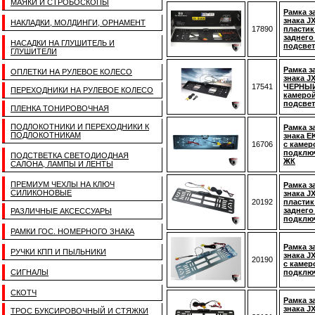
МАЯКИ И СТРОБОСКОПЫ
Рамка з
знака J
НАКЛАДКИ, МОЛДИНГИ, ОРНАМЕНТ
17890
пластик
заднего
НАСАДКИ НА ГЛУШИТЕЛЬ И
подсвет
ГЛУШИТЕЛИ
Рамка з
ОПЛЕТКИ НА РУЛЕВОЕ КОЛЕСО
знака J
17541
ЧЕРНЫЙ
ПЕРЕХОДНИКИ НА РУЛЕВОЕ КОЛЕСО
камерой
подсвет
ПЛЕНКА ТОНИРОВОЧНАЯ
ПОДЛОКОТНИКИ И ПЕРЕХОДНИКИ К
Рамка з
ПОДЛОКОТНИКАМ
знака E
16706
с камер
подключ
ПОДСТВЕТКА СВЕТОДИОДНАЯ
ЖК
САЛОНА, ЛАМПЫ И ЛЕНТЫ
ПРЕМИУМ ЧЕХЛЫ НА КЛЮЧ
Рамка з
СИЛИКОНОВЫЕ
знака J
20192
пластик
заднего
РАЗЛИЧНЫЕ АКСЕССУАРЫ
подключ
РАМКИ ГОС. НОМЕРНОГО ЗНАКА
Рамка з
РУЧКИ КПП И ПЫЛЬНИКИ
знака J
20190
с камер
СИГНАЛЫ
подключ
СКОТЧ
Рамка з
знака J
ТРОС БУКСИРОВОЧНЫЙ И СТЯЖКИ