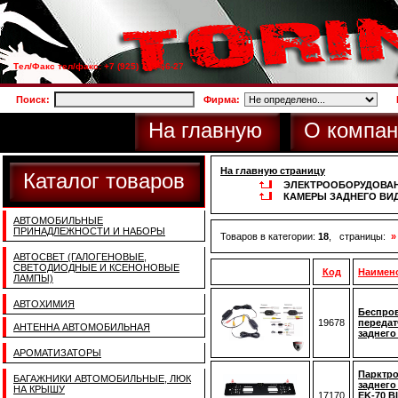
Тел/Факс тел/факс: +7 (925) 733-66-27
Поиск:
Фирма:
На главную
О компан
На главную страницу
Каталог товаров
ЭЛЕКТРООБОРУДОВА
КАМЕРЫ ЗАДНЕГО ВИ
АВТОМОБИЛЬНЫЕ
ПРИНАДЛЕЖНОСТИ И НАБОРЫ
Товаров в категории:
18
, страницы:
»
АВТОСВЕТ (ГАЛОГЕНОВЫЕ,
СВЕТОДИОДНЫЕ И КСЕНОНОВЫЕ
Код
Наимен
ЛАМПЫ)
АВТОХИМИЯ
Беспро
19678
передат
АНТЕННА АВТОМОБИЛЬНАЯ
заднего
АРОМАТИЗАТОРЫ
Парктр
БАГАЖНИКИ АВТОМОБИЛЬНЫЕ, ЛЮК
заднего
НА КРЫШУ
17170
EK-70 Bl