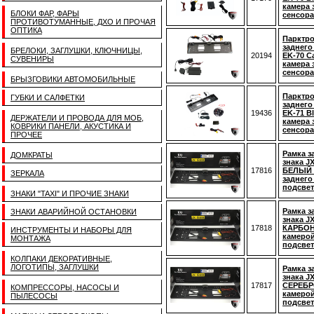
камера 
БЛОКИ ФАР, ФАРЫ
сенсора
ПРОТИВОТУМАННЫЕ, ДХО И ПРОЧАЯ
ОПТИКА
Парктр
заднего
БРЕЛОКИ, ЗАГЛУШКИ, КЛЮЧНИЦЫ,
20194
EK-70 C
СУВЕНИРЫ
камера 
сенсора
БРЫЗГОВИКИ АВТОМОБИЛЬНЫЕ
Парктр
ГУБКИ И САЛФЕТКИ
заднего
19436
EK-71 Bl
ДЕРЖАТЕЛИ И ПРОВОДА ДЛЯ МОБ,
камера 
КОВРИКИ ПАНЕЛИ, АКУСТИКА И
сенсора
ПРОЧЕЕ
Рамка з
ДОМКРАТЫ
знака J
17816
БЕЛЫЙ 
ЗЕРКАЛА
заднего
подсвет
ЗНАКИ "TAXI" И ПРОЧИЕ ЗНАКИ
Рамка з
ЗНАКИ АВАРИЙНОЙ ОСТАНОВКИ
знака J
17818
КАРБОН
ИНСТРУМЕНТЫ И НАБОРЫ ДЛЯ
камерой
МОНТАЖА
подсвет
КОЛПАКИ ДЕКОРАТИВНЫЕ,
ЛОГОТИПЫ, ЗАГЛУШКИ
Рамка з
знака J
17817
СЕРЕБРО
КОМПРЕССОРЫ, НАСОСЫ И
камерой
ПЫЛЕСОСЫ
подсвет