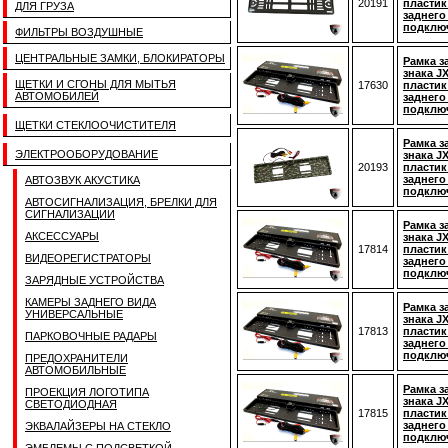
20191
пластик
ДЛЯ ГРУЗА
заднего
подключ
ФИЛЬТРЫ ВОЗДУШНЫЕ
ЦЕНТРАЛЬНЫЕ ЗАМКИ, БЛОКИРАТОРЫ
Рамка з
знака J
ЩЕТКИ И СГОНЫ ДЛЯ МЫТЬЯ
17630
пластик
АВТОМОБИЛЕЙ
заднего
подключ
ЩЕТКИ СТЕКЛООЧИСТИТЕЛЯ
Рамка з
ЭЛЕКТРООБОРУДОВАНИЕ
знака 
20193
пластик
заднего
АВТОЗВУК АКУСТИКА
подключ
АВТОСИГНАЛИЗАЦИЯ, БРЕЛКИ ДЛЯ
СИГНАЛИЗАЦИИ
Рамка з
АКСЕССУАРЫ
знака J
17814
пластик
ВИДЕОРЕГИСТРАТОРЫ
заднего
подключ
ЗАРЯДНЫЕ УСТРОЙСТВА
КАМЕРЫ ЗАДНЕГО ВИДА
Рамка з
УНИВЕРСАЛЬНЫЕ
знака J
17813
пластик
ПАРКОВОЧНЫЕ РАДАРЫ
заднего
подключ
ПРЕДОХРАНИТЕЛИ
АВТОМОБИЛЬНЫЕ
Рамка з
ПРОЕКЦИЯ ЛОГОТИПА
знака J
СВЕТОДИОДНАЯ
17815
пластик
заднего
ЭКВАЛАЙЗЕРЫ НА СТЕКЛО
подключ