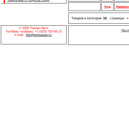
ЭМБЛЕМЫ С ПОДСВЕТКОЙ
Код
Наимен
Товаров в категории:
18
, страницы:
»
© 2005 Торино-Авто
На г
Тел/Факс тел/факс: +7 (925) 733-66-27
e-mail:
info@torinoauto.ru