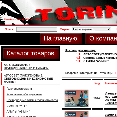
Тел/Факс тел/факс: +7 (925) 733-66-27
Поиск:
Фирма:
На главную
О компан
На главную страницу
Каталог товаров
АВТОСВЕТ (ГАЛОГЕН
Светодиодные лампы г
ЛАМПЫ "A5 MINI"
АВТОМОБИЛЬНЫЕ
ПРИНАДЛЕЖНОСТИ И НАБОРЫ
Товаров в категории:
10
, страницы:
»
АВТОСВЕТ (ГАЛОГЕНОВЫЕ,
СВЕТОДИОДНЫЕ И КСЕНОНОВЫЕ
ЛАМПЫ)
Код
Наимен
Галогеновые лампы
Лампа г
Ксеноновое оборудование
светоди
20443
A5-MINI
Светодиодные лампы головного света
12000LM
!ЛАМПЫ ''MTF''
ЛАМПЫ "A5 MINI"
Лампа г