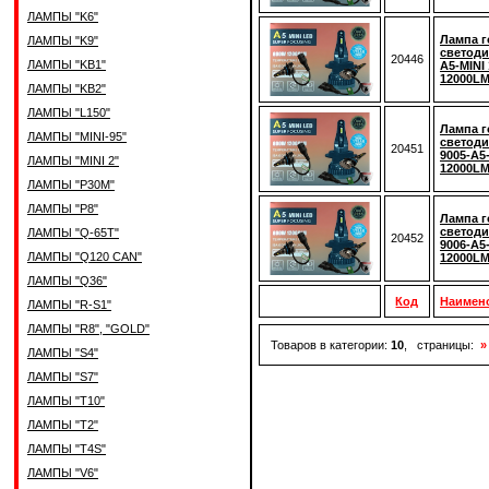
ЛАМПЫ "K6"
Лампа г
ЛАМПЫ "K9"
светоди
20446
ЛАМПЫ "KB1"
A5-MINI
12000LM
ЛАМПЫ "KB2"
ЛАМПЫ "L150"
Лампа г
ЛАМПЫ "MINI-95"
светод
20451
9005-A5
ЛАМПЫ "MINI 2"
12000LM
ЛАМПЫ "P30M"
ЛАМПЫ "P8"
Лампа г
светод
ЛАМПЫ "Q-65T"
20452
9006-A5
ЛАМПЫ "Q120 CAN"
12000LM
ЛАМПЫ "Q36"
Код
Наимен
ЛАМПЫ "R-S1"
ЛАМПЫ "R8", "GOLD"
Товаров в категории:
10
, страницы:
»
ЛАМПЫ "S4"
ЛАМПЫ "S7"
ЛАМПЫ "T10"
ЛАМПЫ "T2"
ЛАМПЫ "T4S"
ЛАМПЫ "V6"