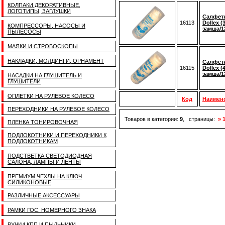
КОЛПАКИ ДЕКОРАТИВНЫЕ,
ЛОГОТИПЫ, ЗАГЛУШКИ
Салфетк
16113
Dollex (
КОМПРЕССОРЫ, НАСОСЫ И
замша/1
ПЫЛЕСОСЫ
МАЯКИ И СТРОБОСКОПЫ
НАКЛАДКИ, МОЛДИНГИ, ОРНАМЕНТ
Салфетк
16115
Dollex (
замша/1
НАСАДКИ НА ГЛУШИТЕЛЬ И
ГЛУШИТЕЛИ
ОПЛЕТКИ НА РУЛЕВОЕ КОЛЕСО
Код
Наимен
ПЕРЕХОДНИКИ НА РУЛЕВОЕ КОЛЕСО
Товаров в категории:
9
, страницы:
» 
ПЛЕНКА ТОНИРОВОЧНАЯ
ПОДЛОКОТНИКИ И ПЕРЕХОДНИКИ К
ПОДЛОКОТНИКАМ
ПОДСТВЕТКА СВЕТОДИОДНАЯ
САЛОНА, ЛАМПЫ И ЛЕНТЫ
ПРЕМИУМ ЧЕХЛЫ НА КЛЮЧ
СИЛИКОНОВЫЕ
РАЗЛИЧНЫЕ АКСЕССУАРЫ
РАМКИ ГОС. НОМЕРНОГО ЗНАКА
РУЧКИ КПП И ПЫЛЬНИКИ