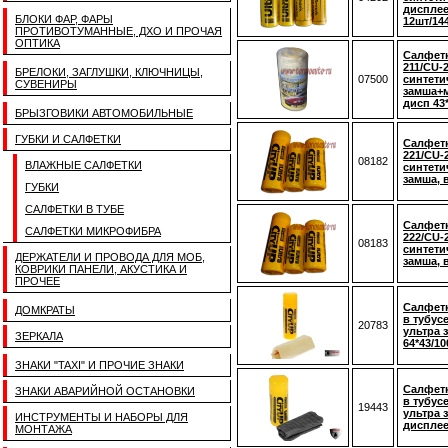
дисплее
БЛОКИ ФАР, ФАРЫ
12шт/14
ПРОТИВОТУМАННЫЕ, ДХО И ПРОЧАЯ
ОПТИКА
Салфетк
211/CU-
БРЕЛОКИ, ЗАГЛУШКИ, КЛЮЧНИЦЫ,
07500
синтети
СУВЕНИРЫ
замша+
дисп 43*
БРЫЗГОВИКИ АВТОМОБИЛЬНЫЕ
ГУБКИ И САЛФЕТКИ
Салфетк
221/CU-2
08182
ВЛАЖНЫЕ САЛФЕТКИ
синтети
замша, 
ГУБКИ
САЛФЕТКИ В ТУБЕ
Салфетк
САЛФЕТКИ МИКРОФИБРА
222/CU-2
08183
синтети
ДЕРЖАТЕЛИ И ПРОВОДА ДЛЯ МОБ,
замша, 
КОВРИКИ ПАНЕЛИ, АКУСТИКА И
ПРОЧЕЕ
Салфетк
ДОМКРАТЫ
в тубус
20783
ультра 
ЗЕРКАЛА
64*43/10
ЗНАКИ "TAXI" И ПРОЧИЕ ЗНАКИ
Салфетк
ЗНАКИ АВАРИЙНОЙ ОСТАНОВКИ
в тубус
19443
ультра 
ИНСТРУМЕНТЫ И НАБОРЫ ДЛЯ
дисплее
МОНТАЖА