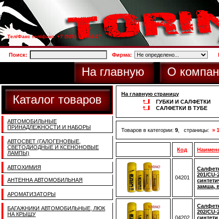
Тел/Факс тел/факс: +7 (925) 733-66-27
Поиск:
Фирма:
На главную
О компан
На главную страницу
Каталог товаров
ГУБКИ И САЛФЕТКИ
САЛФЕТКИ В ТУБЕ
АВТОМОБИЛЬНЫЕ
ПРИНАДЛЕЖНОСТИ И НАБОРЫ
Товаров в категории:
9
, страницы:
» 
АВТОСВЕТ (ГАЛОГЕНОВЫЕ,
СВЕТОДИОДНЫЕ И КСЕНОНОВЫЕ
Код
Наимен
ЛАМПЫ)
АВТОХИМИЯ
Салфетк
201/CU-2
04201
АНТЕННА АВТОМОБИЛЬНАЯ
синтети
замша, 
АРОМАТИЗАТОРЫ
Салфетк
БАГАЖНИКИ АВТОМОБИЛЬНЫЕ, ЛЮК
202/CU-2
НА КРЫШУ
04202
синтети