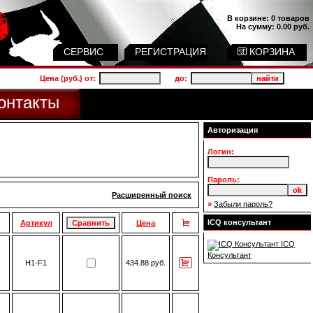
В корзине:
0 товаров
На сумму:
0.00 руб.
СЕРВИС
РЕГИСТРАЦИЯ
КОРЗИНА
Цена (руб.) от:
до:
онтакты
Авторизация
Логин:
Пароль:
Расширенный поиск
»
Забыли пароль?
ICQ консультант
Артикул
Цена
ICQ
Консультант
H1-F1
434.88 руб.