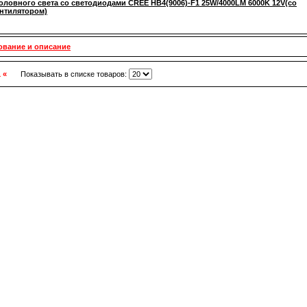
оловного света со светодиодами CREE HB4(9006)-F1 25W/4000LM 6000K 12V(со
ентилятором)
ование и описание
1 «
Показывать в списке товаров: