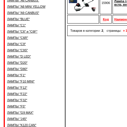
ЛАМПЫ "A8 CANBUS"
Лампа г
15906
встр, в
ЛАМПЫ "A8 MINI YELLOW
ЛАМПЫ "A9 CANBUS"
ЛАМПЫ "BLUE"
Код
Наимен
ЛАМПЫ "C1"
Товаров в категории:
2
, страницы:
» 
ЛАМПЫ "C6" и "C6F"
ЛАМПЫ "C6R"
ЛАМПЫ "C9"
ЛАМПЫ "C9S"
ЛАМПЫ "D LED"
ЛАМПЫ "D20"
ЛАМПЫ "D80"
ЛАМПЫ "F1"
ЛАМПЫ "F10 MINI"
ЛАМПЫ "F12"
ЛАМПЫ "F22"
ЛАМПЫ "F32"
ЛАМПЫ "F5"
ЛАМПЫ "G9 MAX"
ЛАМПЫ "J45"
ЛАМПЫ "K120 CAN"