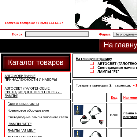
Тел/Факс тел/факс: +7 (925) 733-66-27
Поиск:
Фирма:
На главн
На главную страницу
Каталог товаров
АВТОСВЕТ (ГАЛОГЕН
Светодиодные лампы г
ЛАМПЫ "F1"
АВТОМОБИЛЬНЫЕ
ПРИНАДЛЕЖНОСТИ И НАБОРЫ
Товаров в категории:
2
, страницы:
» 
АВТОСВЕТ (ГАЛОГЕНОВЫЕ,
СВЕТОДИОДНЫЕ И КСЕНОНОВЫЕ
ЛАМПЫ)
Код
Наимен
Галогеновые лампы
Ксеноновое оборудование
Лампа г
15901
вентиля
Светодиодные лампы головного света
!ЛАМПЫ ''MTF''
ЛАМПЫ "A5 MINI"