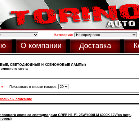
Категория:
ую
О компании
Доставка
К
ОВЫЕ, СВЕТОДИОДНЫЕ И КСЕНОНОВЫЕ ЛАМПЫ)
оловного света
1 «
Показывать в списке товаров:
ование и описание
оловного света со светодиодами CREE H1-F1 25W/4000LM 6000K 12V(со встр,
тором)