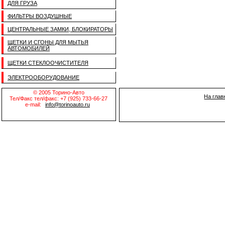
ДЛЯ ГРУЗА
ФИЛЬТРЫ ВОЗДУШНЫЕ
ЦЕНТРАЛЬНЫЕ ЗАМКИ, БЛОКИРАТОРЫ
ЩЕТКИ И СГОНЫ ДЛЯ МЫТЬЯ
АВТОМОБИЛЕЙ
ЩЕТКИ СТЕКЛООЧИСТИТЕЛЯ
ЭЛЕКТРООБОРУДОВАНИЕ
© 2005 Торино-Авто
На глав
Тел/Факс тел/факс: +7 (925) 733-66-27
e-mail:
info@torinoauto.ru